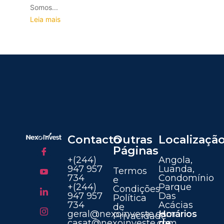
Somos...
Leia mais
Contacto
Outras
Localizaçã
Páginas
+(244)
Angola,
947 957
Luanda,
Termos
734
Condomínio
e
+(244)
Parque
Condições
947 957
Das
Política
734
Acácias
de
geral@nexoinveste.com
Horários
Privacidade
casat@nexoinveste.com
de